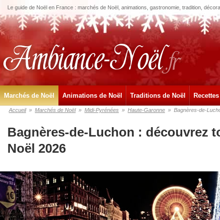
Le guide de Noël en France : marchés de Noël, animations, gastronomie, tradition, décora
Marchés de Noël
Animations de Noël
Traditions de Noël
Recettes
Accueil
»
Marchés de Noël
»
Midi-Pyrénées
»
Haute-Garonne
»
Bagnères-de-Luch
Bagnères-de-Luchon : découvrez t
Noël 2026