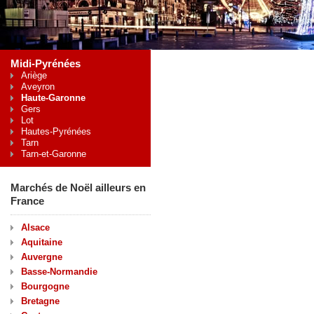
Midi-Pyrénées
Ariège
Aveyron
Haute-Garonne
Gers
Lot
Hautes-Pyrénées
Tarn
Tarn-et-Garonne
Marchés de Noël ailleurs en
France
Alsace
Aquitaine
Auvergne
Basse-Normandie
Bourgogne
Bretagne