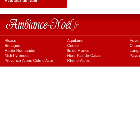
» Autour de Noël
Alsace
Aquitaine
Auve
Bretagne
Centre
Cham
Haute-Normandie
Ile de France
Langu
Midi-Pyrénées
Nord-Pas-de-Calais
Pays d
Provence-Alpes-Côte-d'Azur
Rhône-Alpes