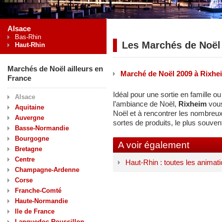
Alsace
Bas-Rhin
Les Marchés de Noël
Haut-Rhin
Marchés de Noël ailleurs en
Marché de Noël 2009 à Rixhe
France
Idéal pour une sortie en famille o
Alsace
l’ambiance de Noël,
Rixheim
vous
Aquitaine
Noël et à rencontrer les nombreu
Auvergne
sortes de produits, le plus souvent
Basse-Normandie
Bourgogne
A voir également
Bretagne
Centre
Haut-Rhin : toutes les animat
Champagne-Ardenne
Corse
Franche-Comté
Haute-Normandie
Ile de France
Languedoc-Roussillon