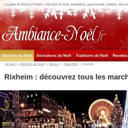
Le guide de Noël en France : marchés de Noël, animations, gastronomie, tradition, décora
Marchés de Noël
Animations de Noël
Traditions de Noël
Recettes
Accueil
»
Marchés de Noël
»
Alsace
»
Haut-Rhin
»
Rixheim
Rixheim : découvrez tous les marc