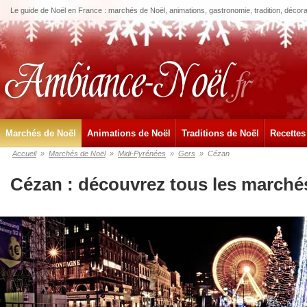
Le guide de Noël en France : marchés de Noël, animations, gastronomie, tradition, décora
Marchés de Noël
Animations de Noël
Traditions de Noël
Recettes
Accueil
»
Marchés de Noël
»
Midi-Pyrénées
»
Gers
»
Cézan
Cézan : découvrez tous les marché