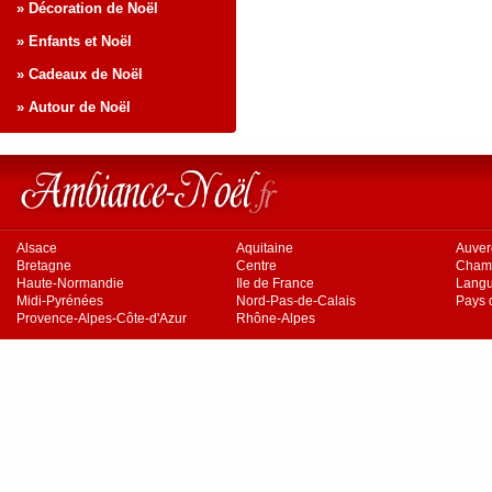
» Décoration de Noël
» Enfants et Noël
» Cadeaux de Noël
» Autour de Noël
Alsace
Aquitaine
Auve
Bretagne
Centre
Cham
Haute-Normandie
Ile de France
Langu
Midi-Pyrénées
Nord-Pas-de-Calais
Pays d
Provence-Alpes-Côte-d'Azur
Rhône-Alpes