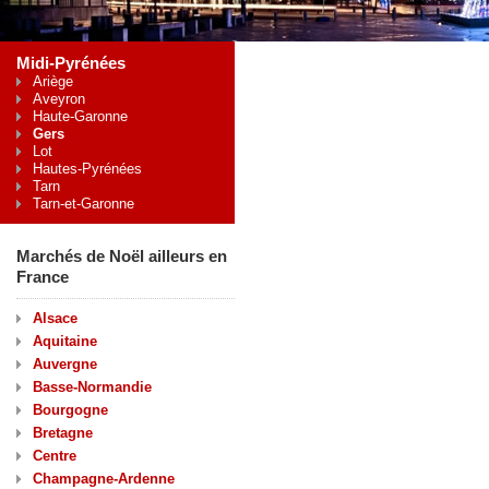
Midi-Pyrénées
Ariège
Aveyron
Haute-Garonne
Gers
Lot
Hautes-Pyrénées
Tarn
Tarn-et-Garonne
Marchés de Noël ailleurs en
France
Alsace
Aquitaine
Auvergne
Basse-Normandie
Bourgogne
Bretagne
Centre
Champagne-Ardenne