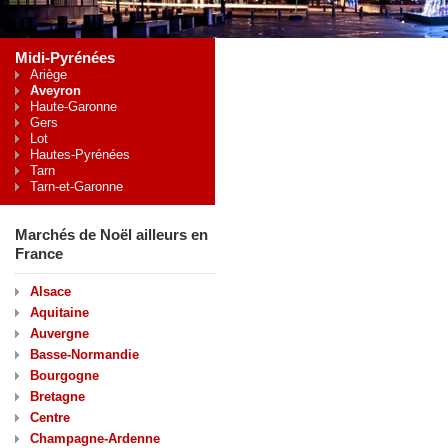
Midi-Pyrénées
Ariège
Aveyron
Haute-Garonne
Gers
Lot
Hautes-Pyrénées
Tarn
Tarn-et-Garonne
Marchés de Noël ailleurs en
France
Alsace
Aquitaine
Auvergne
Basse-Normandie
Bourgogne
Bretagne
Centre
Champagne-Ardenne