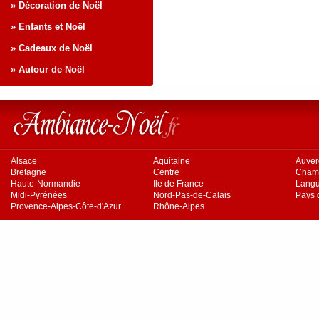
» Décoration de Noël
» Enfants et Noël
» Cadeaux de Noël
» Autour de Noël
Alsace
Aquitaine
Auve
Bretagne
Centre
Cham
Haute-Normandie
Ile de France
Langu
Midi-Pyrénées
Nord-Pas-de-Calais
Pays d
Provence-Alpes-Côte-d'Azur
Rhône-Alpes