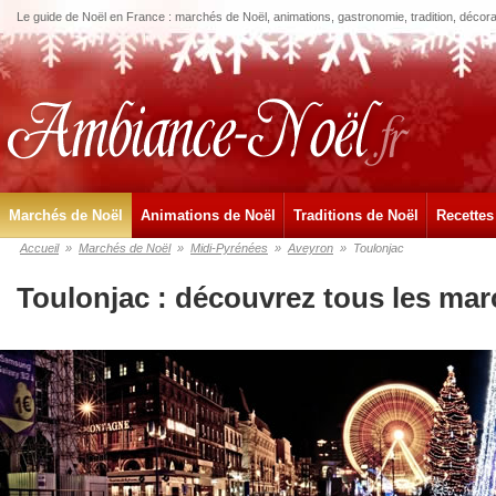
Le guide de Noël en France : marchés de Noël, animations, gastronomie, tradition, décora
Marchés de Noël
Animations de Noël
Traditions de Noël
Recettes
Accueil
»
Marchés de Noël
»
Midi-Pyrénées
»
Aveyron
»
Toulonjac
Toulonjac : découvrez tous les mar