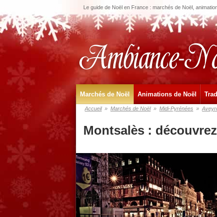
Le guide de Noël en France : marchés de Noël, animations
Marchés de Noël
Animations de Noël
Trad
Accueil
»
Marchés de Noël
»
Midi-Pyrénées
»
Aveyr
Montsalès : découvrez