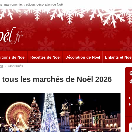
, gastronomie, tradition, décoration de Noël
itions de Noël
Recettes de Noël
Décoration de Noël
Enfants et Noë
on
»
Montsalès
 tous les marchés de Noël 2026