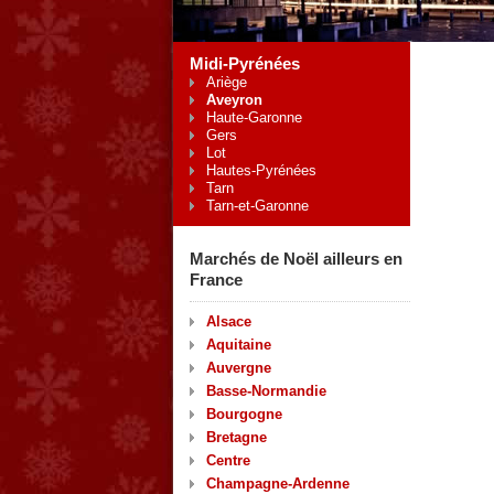
Midi-Pyrénées
Ariège
Aveyron
Haute-Garonne
Gers
Lot
Hautes-Pyrénées
Tarn
Tarn-et-Garonne
Marchés de Noël ailleurs en
France
Alsace
Aquitaine
Auvergne
Basse-Normandie
Bourgogne
Bretagne
Centre
Champagne-Ardenne