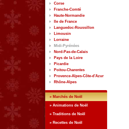
Corse
Franche-Comté
Haute-Normandie
Ile de France
Languedoc-Roussillon
Limousin
Lorraine
Midi-Pyrénées
Nord-Pas-de-Calais
Pays de la Loire
Picardie
Poitou-Charentes
Provence-Alpes-Côte-d'Azur
Rhône-Alpes
» Marchés de Noël
» Animations de Noël
» Traditions de Noël
» Recettes de Noël