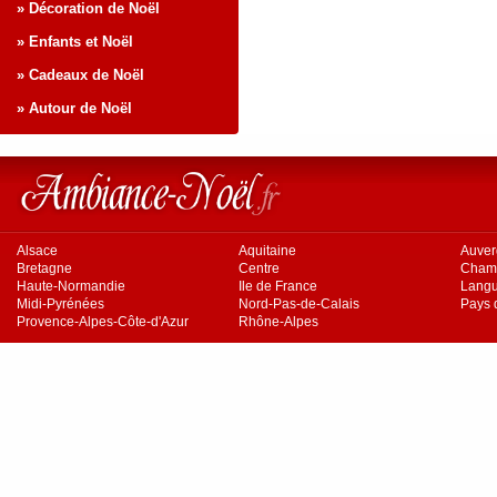
» Décoration de Noël
» Enfants et Noël
» Cadeaux de Noël
» Autour de Noël
Alsace
Aquitaine
Auve
Bretagne
Centre
Cham
Haute-Normandie
Ile de France
Langu
Midi-Pyrénées
Nord-Pas-de-Calais
Pays d
Provence-Alpes-Côte-d'Azur
Rhône-Alpes