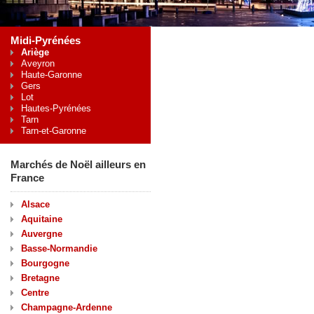
Midi-Pyrénées
Ariège
Aveyron
Haute-Garonne
Gers
Lot
Hautes-Pyrénées
Tarn
Tarn-et-Garonne
Marchés de Noël ailleurs en
France
Alsace
Aquitaine
Auvergne
Basse-Normandie
Bourgogne
Bretagne
Centre
Champagne-Ardenne