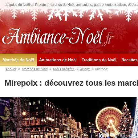
Le guide de Noël en France : marchés de Noël, animations, gastronomie, tradition, décora
Marchés de Noël
Animations de Noël
Traditions de Noël
Recettes
Accueil
»
Marchés de Noël
»
Midi-Pyrénées
»
Ariège
»
Mirepoix
Mirepoix : découvrez tous les marc