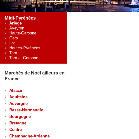
Midi-Pyrénées
Ariège
Aveyron
Haute-Garonne
Gers
Lot
Hautes-Pyrénées
Tarn
Tarn-et-Garonne
Marchés de Noël ailleurs en
France
Alsace
Aquitaine
Auvergne
Basse-Normandie
Bourgogne
Bretagne
Centre
Champagne-Ardenne