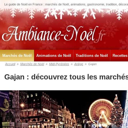
Le guide de Noël en France : marchés de Noël, animations, gastronomie, tradition, décora
Marchés de Noël
Animations de Noël
Traditions de Noël
Recettes
Accueil
»
Marchés de Noël
»
Midi-Pyrénées
»
Ariège
»
Gajan
Gajan : découvrez tous les marché