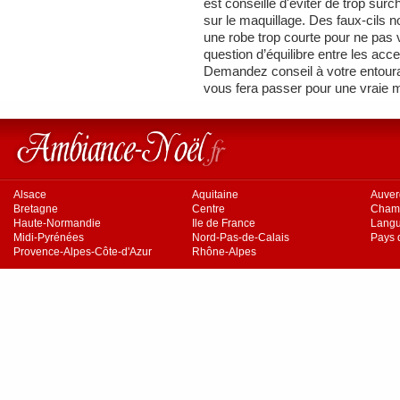
est conseillé d'éviter de trop sur
sur le maquillage. Des faux-cils n
une robe trop courte pour ne pas v
question d’équilibre entre les acc
Demandez conseil à votre entoura
vous fera passer pour une vraie
Alsace
Aquitaine
Auve
Bretagne
Centre
Cham
Haute-Normandie
Ile de France
Langu
Midi-Pyrénées
Nord-Pas-de-Calais
Pays d
Provence-Alpes-Côte-d'Azur
Rhône-Alpes