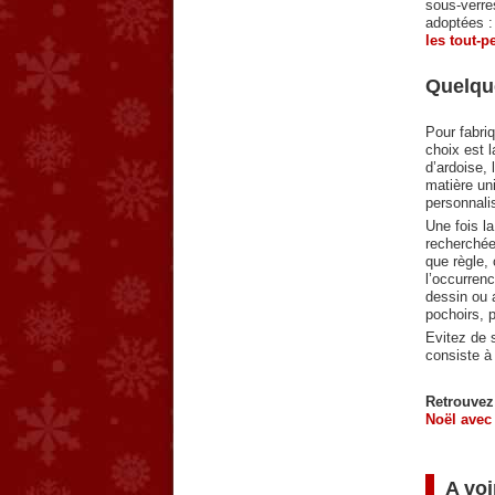
sous-verres
adoptées :
les tout-pe
Quelque
Pour fabri
choix est l
d’ardoise, 
matière un
personnalis
Une fois la
recherchée.
que règle, 
l’occurren
dessin ou 
pochoirs, p
Evitez de 
consiste à
Retrouvez
Noël avec
A voi