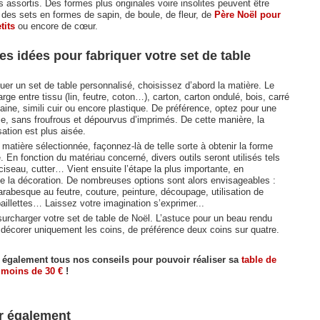
 assortis. Des formes plus originales voire insolites peuvent être
 des sets en formes de sapin, de boule, de fleur, de
Père Noël pour
tits
ou encore de cœur.
s idées pour fabriquer votre set de table
quer un set de table personnalisé, choisissez d’abord la matière. Le
arge entre tissu (lin, feutre, coton…), carton, carton ondulé, bois, carré
laine, simili cuir ou encore plastique. De préférence, optez pour une
ie, sans froufrous et dépourvus d’imprimés. De cette manière, la
ation est plus aisée.
 matière sélectionnée, façonnez-là de telle sorte à obtenir la forme
 En fonction du matériau concerné, divers outils seront utilisés tels
ciseau, cutter… Vient ensuite l’étape la plus importante, en
ce la décoration. De nombreuses options sont alors envisageables :
arabesque au feutre, couture, peinture, découpage, utilisation de
aillettes… Laissez votre imagination s’exprimer...
surcharger votre set de table de Noël. L’astuce pour un beau rendu
 décorer uniquement les coins, de préférence deux coins sur quatre.
 également tous nos conseils pour pouvoir réaliser sa
table de
 moins de 30 €
!
r également