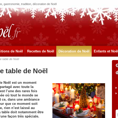
, gastronomie, tradition, décoration de Noël
itions de Noël
Recettes de Noël
Décoration de Noël
Enfants et Noë
e table de Noël
e table de Noël
de Noël est un moment
 partagé avec toute la
’est l’une des rares fois
née où tout le monde se
et ce, dans une ambiance
Pour que ce moment soit
e, rien n’est laissé au
a table doit notamment être
une façon très spéciale.