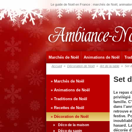
Le guide de Noël en France : marchés de Noël, animations
Marchés de Noël
Animations de Noël
Trad
Accueil
»
Décoration de Noël
»
Art de la table
»
Set d
Set d
» Marchés de Noël
» Animations de Noël
Le repas 
privilégié
» Traditions de Noël
famille. C
dans l’an
» Recettes de Noël
retrouve 
festive. 
» Décoration de Noël
inoubliabl
Déco de la maison
hasard. L
décorée d’
Déco du sapin