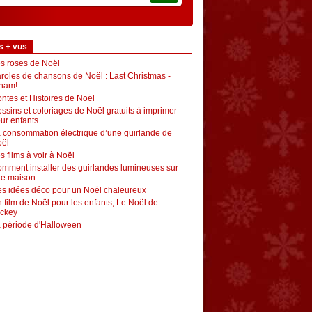
s + vus
s roses de Noël
roles de chansons de Noël : Last Christmas -
ham!
ntes et Histoires de Noël
ssins et coloriages de Noël gratuits à imprimer
ur enfants
 consommation électrique d’une guirlande de
ël
s films à voir à Noël
mment installer des guirlandes lumineuses sur
e maison
s idées déco pour un Noël chaleureux
 film de Noël pour les enfants, Le Noël de
ckey
 période d'Halloween