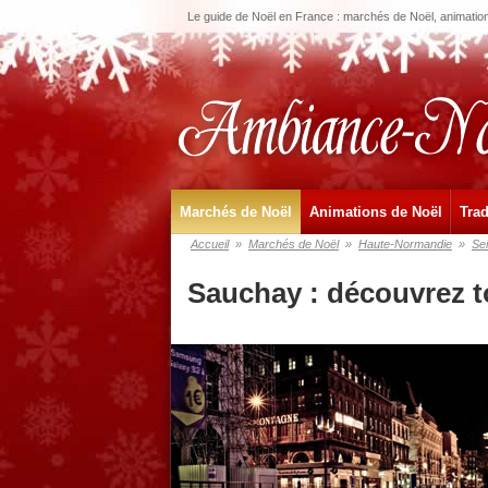
Le guide de Noël en France : marchés de Noël, animations
Marchés de Noël
Animations de Noël
Trad
Accueil
»
Marchés de Noël
»
Haute-Normandie
»
Se
Sauchay : découvrez t