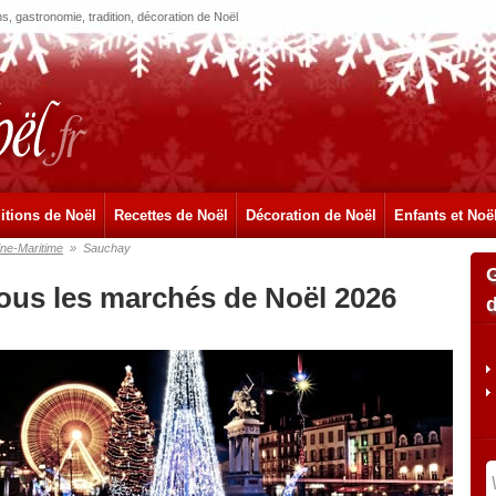
, gastronomie, tradition, décoration de Noël
itions de Noël
Recettes de Noël
Décoration de Noël
Enfants et Noë
ine-Maritime
»
Sauchay
ous les marchés de Noël 2026