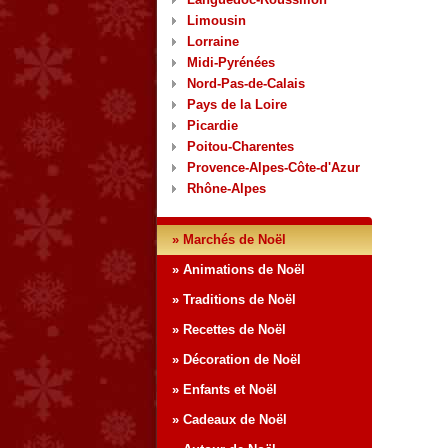
Limousin
Lorraine
Midi-Pyrénées
Nord-Pas-de-Calais
Pays de la Loire
Picardie
Poitou-Charentes
Provence-Alpes-Côte-d'Azur
Rhône-Alpes
» Marchés de Noël
» Animations de Noël
» Traditions de Noël
» Recettes de Noël
» Décoration de Noël
» Enfants et Noël
» Cadeaux de Noël