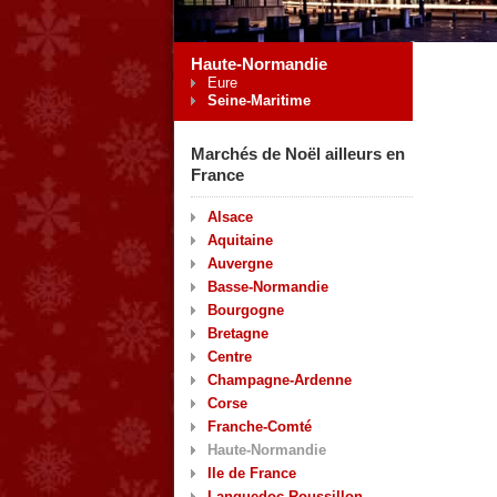
Haute-Normandie
Eure
Seine-Maritime
Marchés de Noël ailleurs en
France
Alsace
Aquitaine
Auvergne
Basse-Normandie
Bourgogne
Bretagne
Centre
Champagne-Ardenne
Corse
Franche-Comté
Haute-Normandie
Ile de France
Languedoc-Roussillon