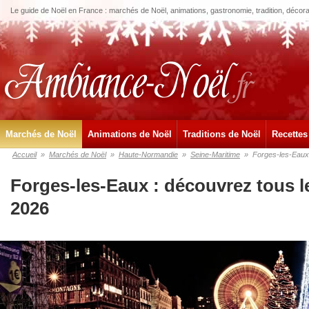
Le guide de Noël en France : marchés de Noël, animations, gastronomie, tradition, décora
Marchés de Noël
Animations de Noël
Traditions de Noël
Recettes
Accueil
»
Marchés de Noël
»
Haute-Normandie
»
Seine-Maritime
»
Forges-les-Eaux
Forges-les-Eaux : découvrez tous 
2026