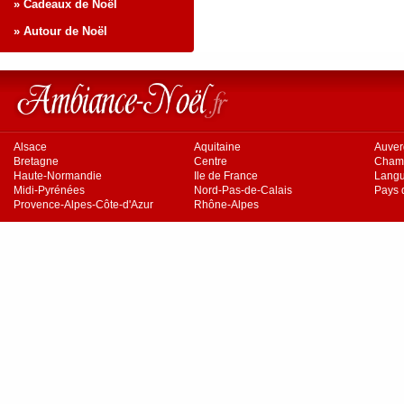
» Cadeaux de Noël
» Autour de Noël
Alsace
Aquitaine
Auve
Bretagne
Centre
Cham
Haute-Normandie
Ile de France
Langu
Midi-Pyrénées
Nord-Pas-de-Calais
Pays d
Provence-Alpes-Côte-d'Azur
Rhône-Alpes