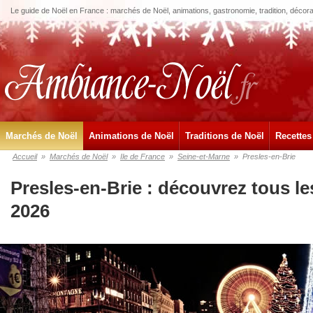
Le guide de Noël en France : marchés de Noël, animations, gastronomie, tradition, décora
Marchés de Noël
Animations de Noël
Traditions de Noël
Recettes
Accueil
»
Marchés de Noël
»
Ile de France
»
Seine-et-Marne
»
Presles-en-Brie
Presles-en-Brie : découvrez tous l
2026