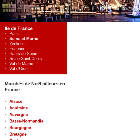
Ile de France
Paris
Seine-et-Marne
Yvelines
Essonne
Hauts-de-Seine
Seine-Saint-Denis
Val-de-Marne
Val-d'Oise
Marchés de Noël ailleurs en
France
Alsace
Aquitaine
Auvergne
Basse-Normandie
Bourgogne
Bretagne