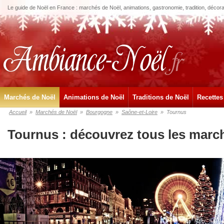
Le guide de Noël en France : marchés de Noël, animations, gastronomie, tradition, décora
Marchés de Noël
Animations de Noël
Traditions de Noël
Recettes
Accueil
»
Marchés de Noël
»
Bourgogne
»
Saône-et-Loire
»
Tournus
Tournus : découvrez tous les marc