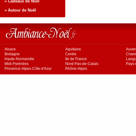
» Cadeaux de Noël
» Autour de Noël
Alsace
Aquitaine
Auve
Bretagne
Centre
Cham
Haute-Normandie
Ile de France
Langu
Midi-Pyrénées
Nord-Pas-de-Calais
Pays d
Provence-Alpes-Côte-d'Azur
Rhône-Alpes