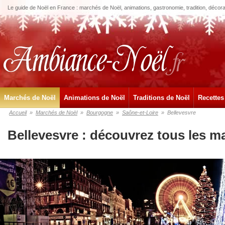
Le guide de Noël en France : marchés de Noël, animations, gastronomie, tradition, décora
Marchés de Noël
Animations de Noël
Traditions de Noël
Recettes
Accueil
»
Marchés de Noël
»
Bourgogne
»
Saône-et-Loire
»
Bellevesvre
Bellevesvre : découvrez tous les m