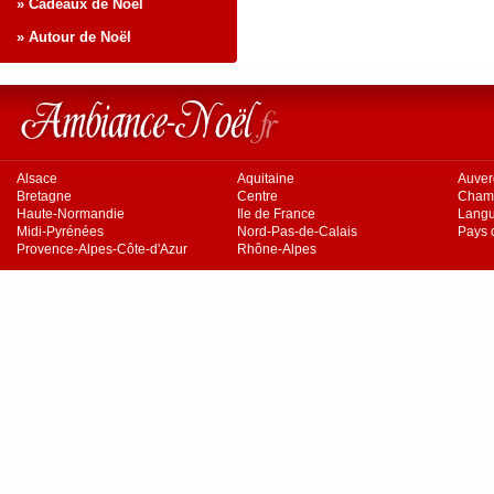
» Cadeaux de Noël
» Autour de Noël
Alsace
Aquitaine
Auve
Bretagne
Centre
Cham
Haute-Normandie
Ile de France
Langu
Midi-Pyrénées
Nord-Pas-de-Calais
Pays d
Provence-Alpes-Côte-d'Azur
Rhône-Alpes