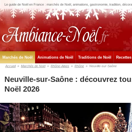
Le guide de Noël en France : marchés de Noël, animations, gastronomie, tradition, décora
Marchés de Noël
Animations de Noël
Traditions de Noël
Recettes
Accueil
»
Marchés de Noël
»
Rhône-Alpes
»
Rhône
»
Neuville-sur-Saône
Neuville-sur-Saône : découvrez tou
Noël 2026