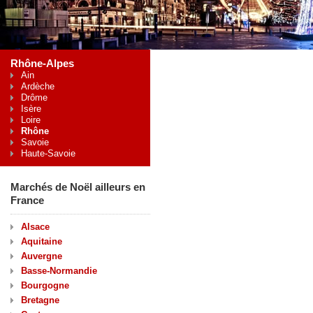
Rhône-Alpes
Ain
Ardèche
Drôme
Isère
Loire
Rhône
Savoie
Haute-Savoie
Marchés de Noël ailleurs en
France
Alsace
Aquitaine
Auvergne
Basse-Normandie
Bourgogne
Bretagne