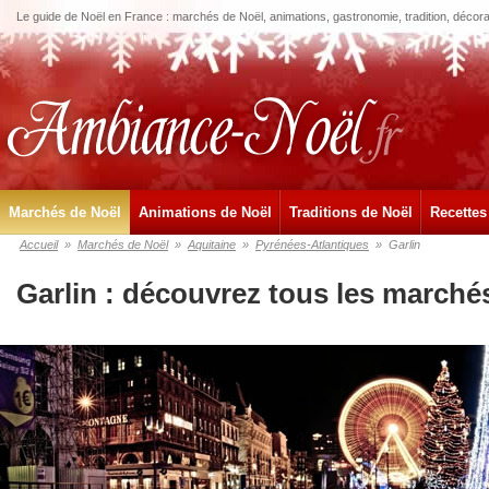
Le guide de Noël en France : marchés de Noël, animations, gastronomie, tradition, décora
Marchés de Noël
Animations de Noël
Traditions de Noël
Recettes
Accueil
»
Marchés de Noël
»
Aquitaine
»
Pyrénées-Atlantiques
»
Garlin
Garlin : découvrez tous les marché