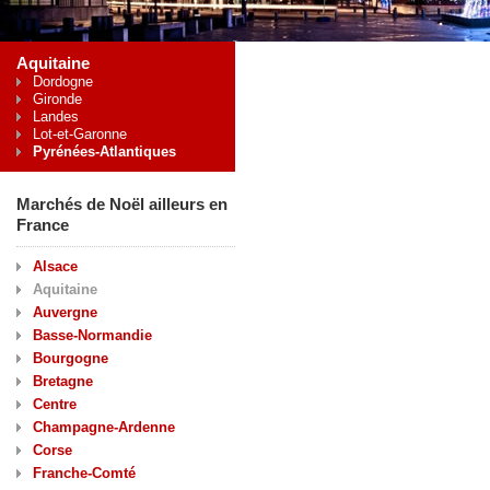
Aquitaine
Dordogne
Gironde
Landes
Lot-et-Garonne
Pyrénées-Atlantiques
Marchés de Noël ailleurs en
France
Alsace
Aquitaine
Auvergne
Basse-Normandie
Bourgogne
Bretagne
Centre
Champagne-Ardenne
Corse
Franche-Comté