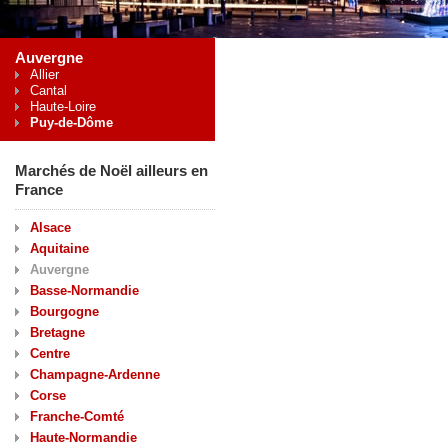
Auvergne
Allier
Cantal
Haute-Loire
Puy-de-Dôme
Marchés de Noël ailleurs en
France
Alsace
Aquitaine
Auvergne
Basse-Normandie
Bourgogne
Bretagne
Centre
Champagne-Ardenne
Corse
Franche-Comté
Haute-Normandie