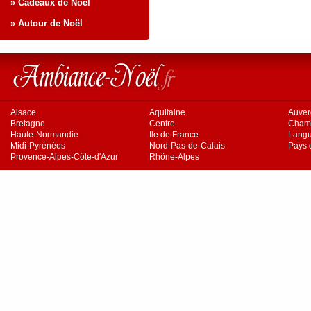
» Cadeaux de Noël
» Autour de Noël
Alsace
Aquitaine
Auve
Bretagne
Centre
Cham
Haute-Normandie
Ile de France
Langu
Midi-Pyrénées
Nord-Pas-de-Calais
Pays d
Provence-Alpes-Côte-d'Azur
Rhône-Alpes