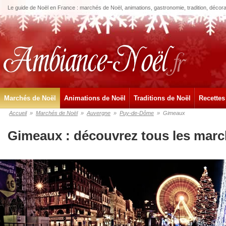
Le guide de Noël en France : marchés de Noël, animations, gastronomie, tradition, décora
Marchés de Noël
Animations de Noël
Traditions de Noël
Recettes
Accueil
»
Marchés de Noël
»
Auvergne
»
Puy-de-Dôme
»
Gimeaux
Gimeaux : découvrez tous les marc