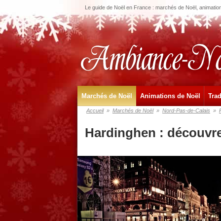
Le guide de Noël en France : marchés de Noël, animations
Marchés de Noël
Animations de Noël
Trad
Accueil
»
Marchés de Noël
»
Nord-Pas-de-Calais
»
Hardinghen : découvre