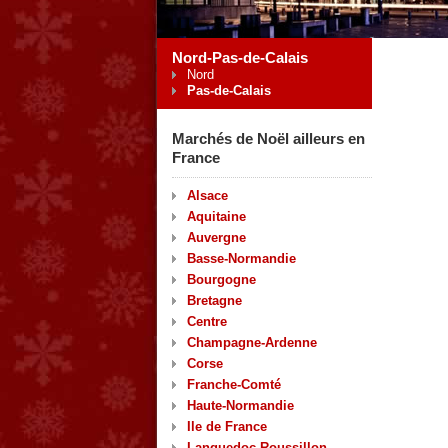
Nord-Pas-de-Calais
Nord
Pas-de-Calais
Marchés de Noël ailleurs en
France
Alsace
Aquitaine
Auvergne
Basse-Normandie
Bourgogne
Bretagne
Centre
Champagne-Ardenne
Corse
Franche-Comté
Haute-Normandie
Ile de France
Languedoc-Roussillon