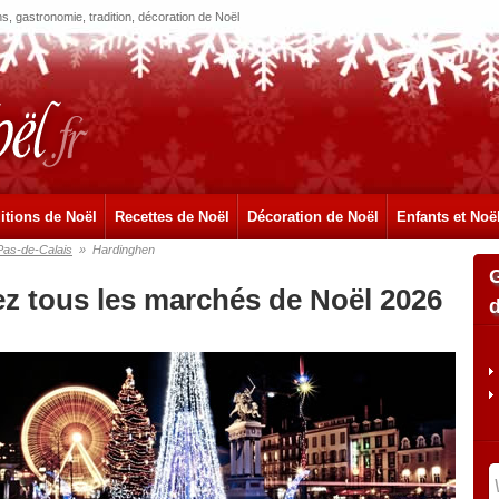
, gastronomie, tradition, décoration de Noël
itions de Noël
Recettes de Noël
Décoration de Noël
Enfants et Noë
Pas-de-Calais
»
Hardinghen
z tous les marchés de Noël 2026