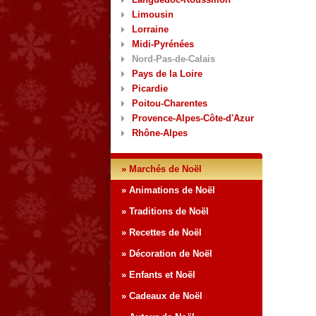
Limousin
Lorraine
Midi-Pyrénées
Nord-Pas-de-Calais
Pays de la Loire
Picardie
Poitou-Charentes
Provence-Alpes-Côte-d'Azur
Rhône-Alpes
» Marchés de Noël
» Animations de Noël
» Traditions de Noël
» Recettes de Noël
» Décoration de Noël
» Enfants et Noël
» Cadeaux de Noël