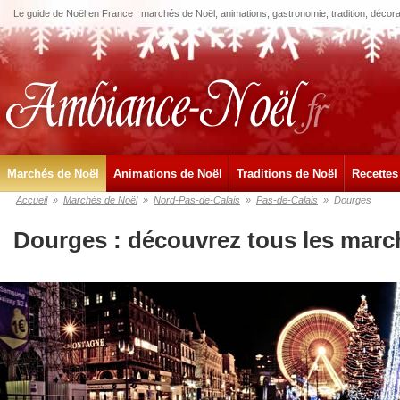
Le guide de Noël en France : marchés de Noël, animations, gastronomie, tradition, décora
Marchés de Noël
Animations de Noël
Traditions de Noël
Recettes
Accueil
»
Marchés de Noël
»
Nord-Pas-de-Calais
»
Pas-de-Calais
»
Dourges
Dourges : découvrez tous les marc