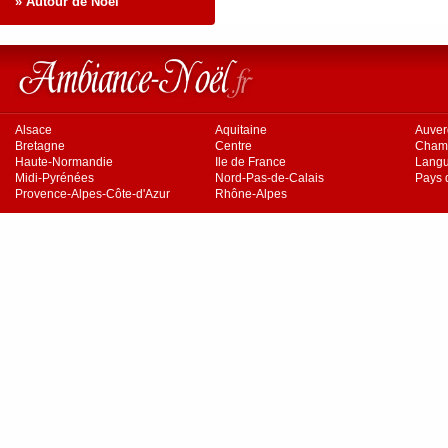
» Autour de Noël
Alsace
Aquitaine
Auve
Bretagne
Centre
Cham
Haute-Normandie
Ile de France
Langu
Midi-Pyrénées
Nord-Pas-de-Calais
Pays d
Provence-Alpes-Côte-d'Azur
Rhône-Alpes