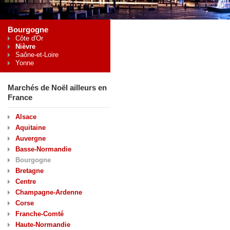
Bourgogne
Côte d'Or
Nièvre
Saône-et-Loire
Yonne
Marchés de Noël ailleurs en
France
Alsace
Aquitaine
Auvergne
Basse-Normandie
Bourgogne
Bretagne
Centre
Champagne-Ardenne
Corse
Franche-Comté
Haute-Normandie