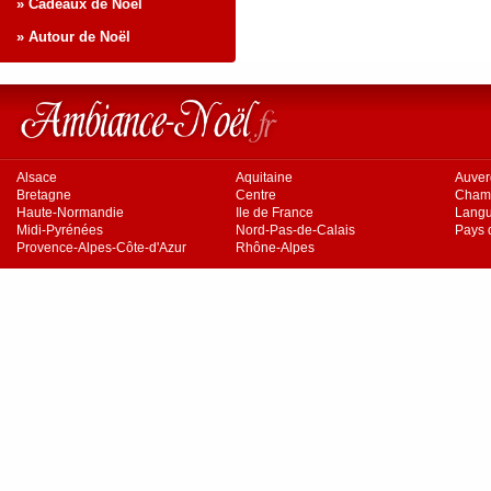
» Cadeaux de Noël
» Autour de Noël
Alsace
Aquitaine
Auve
Bretagne
Centre
Cham
Haute-Normandie
Ile de France
Langu
Midi-Pyrénées
Nord-Pas-de-Calais
Pays d
Provence-Alpes-Côte-d'Azur
Rhône-Alpes