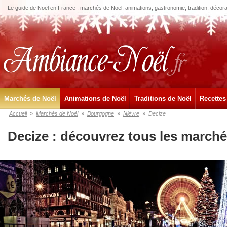
Le guide de Noël en France : marchés de Noël, animations, gastronomie, tradition, décora
Marchés de Noël
Animations de Noël
Traditions de Noël
Recettes
Accueil
»
Marchés de Noël
»
Bourgogne
»
Nièvre
»
Decize
Decize : découvrez tous les marché