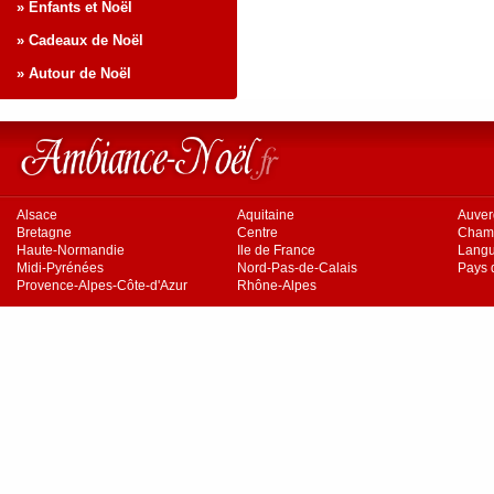
» Enfants et Noël
» Cadeaux de Noël
» Autour de Noël
Alsace
Aquitaine
Auve
Bretagne
Centre
Cham
Haute-Normandie
Ile de France
Langu
Midi-Pyrénées
Nord-Pas-de-Calais
Pays d
Provence-Alpes-Côte-d'Azur
Rhône-Alpes