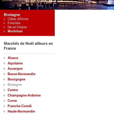
Bretagne
Côtes d'Armor
Finistère
Ille-et-Vilaine
Morbihan
Marchés de Noël ailleurs en
France
Alsace
Aquitaine
Auvergne
Basse-Normandie
Bourgogne
Bretagne
Centre
Champagne-Ardenne
Corse
Franche-Comté
Haute-Normandie