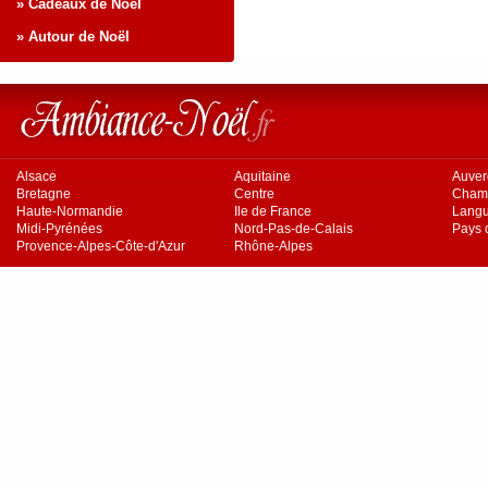
» Cadeaux de Noël
» Autour de Noël
Alsace
Aquitaine
Auve
Bretagne
Centre
Cham
Haute-Normandie
Ile de France
Langu
Midi-Pyrénées
Nord-Pas-de-Calais
Pays d
Provence-Alpes-Côte-d'Azur
Rhône-Alpes