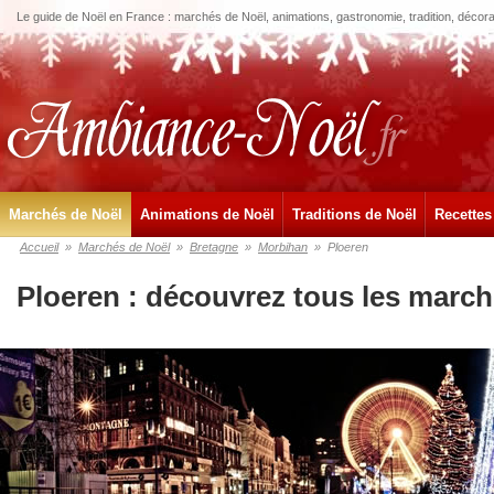
Le guide de Noël en France : marchés de Noël, animations, gastronomie, tradition, décora
Marchés de Noël
Animations de Noël
Traditions de Noël
Recettes
Accueil
»
Marchés de Noël
»
Bretagne
»
Morbihan
»
Ploeren
Ploeren : découvrez tous les march