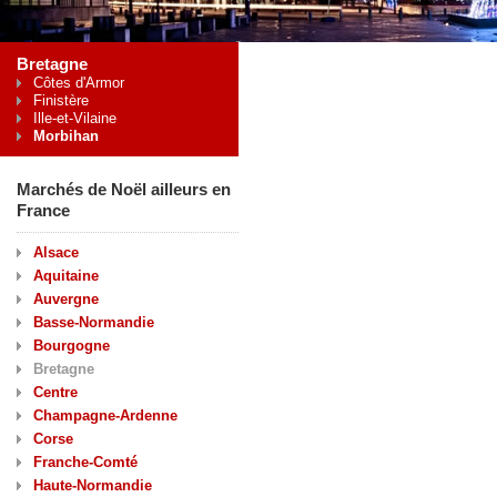
Bretagne
Côtes d'Armor
Finistère
Ille-et-Vilaine
Morbihan
Marchés de Noël ailleurs en
France
Alsace
Aquitaine
Auvergne
Basse-Normandie
Bourgogne
Bretagne
Centre
Champagne-Ardenne
Corse
Franche-Comté
Haute-Normandie