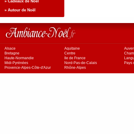
» Cadeaux de Noël
» Autour de Noël
Alsace
Aquitaine
Auve
Bretagne
Centre
Cham
Haute-Normandie
Ile de France
Langu
Midi-Pyrénées
Nord-Pas-de-Calais
Pays d
Provence-Alpes-Côte-d'Azur
Rhône-Alpes