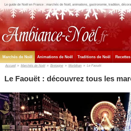
Le guide de Noël en France : marchés de Noël, animations, gastronomie, tradition, décora
Marchés de Noël
Animations de Noël
Traditions de Noël
Recettes
Accueil
»
Marchés de Noël
»
Bretagne
»
Morbihan
»
Le Faouët
Le Faouët : découvrez tous les ma