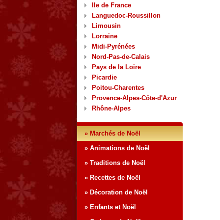
Ile de France
Languedoc-Roussillon
Limousin
Lorraine
Midi-Pyrénées
Nord-Pas-de-Calais
Pays de la Loire
Picardie
Poitou-Charentes
Provence-Alpes-Côte-d'Azur
Rhône-Alpes
» Marchés de Noël
» Animations de Noël
» Traditions de Noël
» Recettes de Noël
» Décoration de Noël
» Enfants et Noël