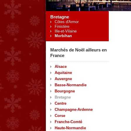
Bretagne
Côtes d'Armor
Finistère
Ille-et-Vilaine
Morbihan
Marchés de Noël ailleurs en
France
Alsace
Aquitaine
Auvergne
Basse-Normandie
Bourgogne
Bretagne
Centre
Champagne-Ardenne
Corse
Franche-Comté
Haute-Normandie