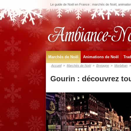
Le guide de Noël en France : marchés de Noël, animations
Marchés de Noël
Animations de Noël
Trad
Accueil
»
Marchés de Noël
»
Bretagne
»
Morbihan
»
Gourin : découvrez to