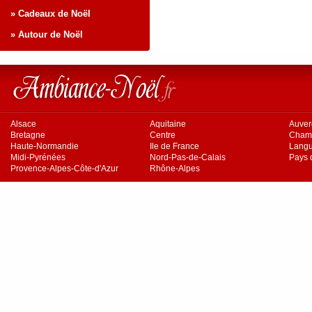
» Cadeaux de Noël
» Autour de Noël
Alsace
Aquitaine
Auve
Bretagne
Centre
Cham
Haute-Normandie
Ile de France
Langu
Midi-Pyrénées
Nord-Pas-de-Calais
Pays d
Provence-Alpes-Côte-d'Azur
Rhône-Alpes