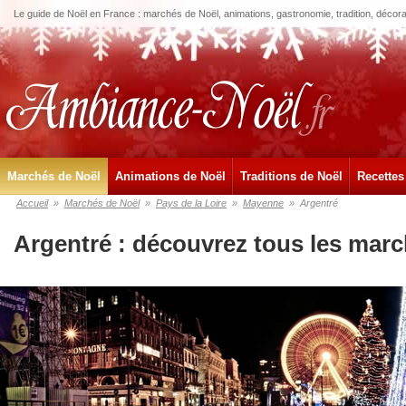
Le guide de Noël en France : marchés de Noël, animations, gastronomie, tradition, décora
Marchés de Noël
Animations de Noël
Traditions de Noël
Recettes
Accueil
»
Marchés de Noël
»
Pays de la Loire
»
Mayenne
»
Argentré
Argentré : découvrez tous les mar