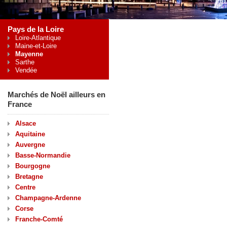
Pays de la Loire
Loire-Atlantique
Maine-et-Loire
Mayenne
Sarthe
Vendée
Marchés de Noël ailleurs en
France
Alsace
Aquitaine
Auvergne
Basse-Normandie
Bourgogne
Bretagne
Centre
Champagne-Ardenne
Corse
Franche-Comté