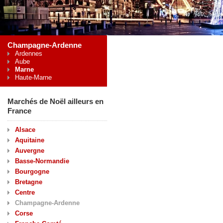
Champagne-Ardenne
Ardennes
Aube
Marne
Haute-Marne
Marchés de Noël ailleurs en
France
Alsace
Aquitaine
Auvergne
Basse-Normandie
Bourgogne
Bretagne
Centre
Champagne-Ardenne
Corse