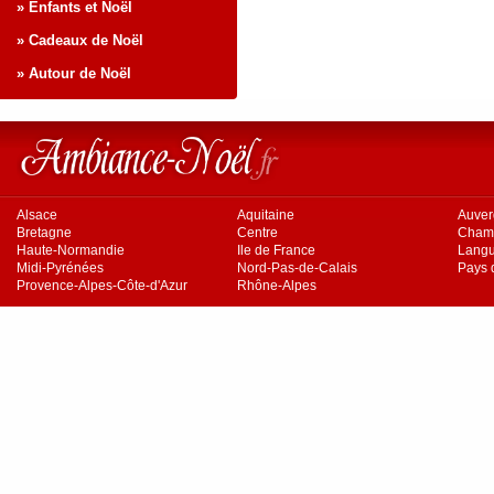
» Enfants et Noël
» Cadeaux de Noël
» Autour de Noël
Alsace
Aquitaine
Auve
Bretagne
Centre
Cham
Haute-Normandie
Ile de France
Langu
Midi-Pyrénées
Nord-Pas-de-Calais
Pays d
Provence-Alpes-Côte-d'Azur
Rhône-Alpes