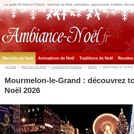
Le guide de Noël en France : marchés de Noël, animations, gastronomie, tradition, décora
Marchés de Noël
Animations de Noël
Traditions de Noël
Recettes
Accueil
»
Marchés de Noël
»
Champagne-Ardenne
»
Marne
»
Mourmelon-le-Grand
Mourmelon-le-Grand : découvrez t
Noël 2026