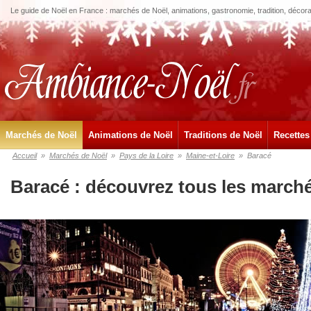
Le guide de Noël en France : marchés de Noël, animations, gastronomie, tradition, décora
Marchés de Noël
Animations de Noël
Traditions de Noël
Recettes
Accueil
»
Marchés de Noël
»
Pays de la Loire
»
Maine-et-Loire
»
Baracé
Baracé : découvrez tous les march