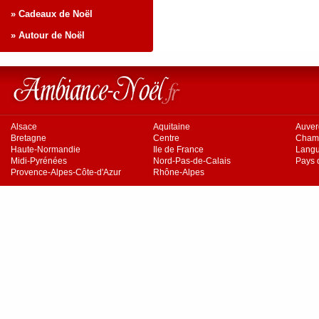
» Cadeaux de Noël
» Autour de Noël
Alsace
Aquitaine
Auve
Bretagne
Centre
Cham
Haute-Normandie
Ile de France
Langu
Midi-Pyrénées
Nord-Pas-de-Calais
Pays d
Provence-Alpes-Côte-d'Azur
Rhône-Alpes