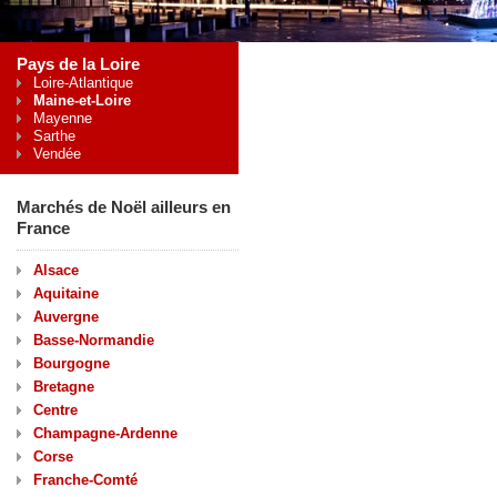
Pays de la Loire
Loire-Atlantique
Maine-et-Loire
Mayenne
Sarthe
Vendée
Marchés de Noël ailleurs en
France
Alsace
Aquitaine
Auvergne
Basse-Normandie
Bourgogne
Bretagne
Centre
Champagne-Ardenne
Corse
Franche-Comté