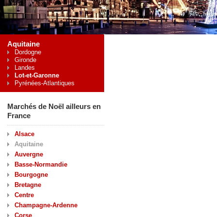
Aquitaine
Dordogne
Gironde
Landes
Lot-et-Garonne
Pyrénées-Atlantiques
Marchés de Noël ailleurs en
France
Alsace
Aquitaine
Auvergne
Basse-Normandie
Bourgogne
Bretagne
Centre
Champagne-Ardenne
Corse