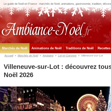
Le guide de Noël en France : marchés de Noël, animations, gastronomie, tradition, décora
Marchés de Noël
Animations de Noël
Traditions de Noël
Recettes
Accueil
»
Marchés de Noël
»
Aquitaine
»
Lot-et-Garonne
»
Villeneuve-sur-Lot
Villeneuve-sur-Lot : découvrez tou
Noël 2026