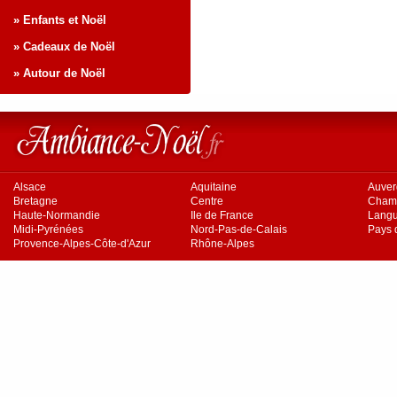
» Enfants et Noël
» Cadeaux de Noël
» Autour de Noël
Alsace
Aquitaine
Auve
Bretagne
Centre
Cham
Haute-Normandie
Ile de France
Langu
Midi-Pyrénées
Nord-Pas-de-Calais
Pays d
Provence-Alpes-Côte-d'Azur
Rhône-Alpes