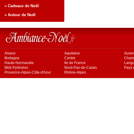
» Cadeaux de Noël
» Autour de Noël
Alsace
Aquitaine
Auve
Bretagne
Centre
Cham
Haute-Normandie
Ile de France
Langu
Midi-Pyrénées
Nord-Pas-de-Calais
Pays d
Provence-Alpes-Côte-d'Azur
Rhône-Alpes