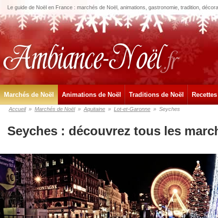
Le guide de Noël en France : marchés de Noël, animations, gastronomie, tradition, décora
Marchés de Noël
Animations de Noël
Traditions de Noël
Recettes
Accueil
»
Marchés de Noël
»
Aquitaine
»
Lot-et-Garonne
»
Seyches
Seyches : découvrez tous les marc