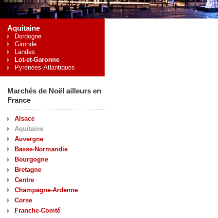
Aquitaine
Dordogne
Gironde
Landes
Lot-et-Garonne
Pyrénées-Atlantiques
Marchés de Noël ailleurs en
France
Alsace
Aquitaine
Auvergne
Basse-Normandie
Bourgogne
Bretagne
Centre
Champagne-Ardenne
Corse
Franche-Comté