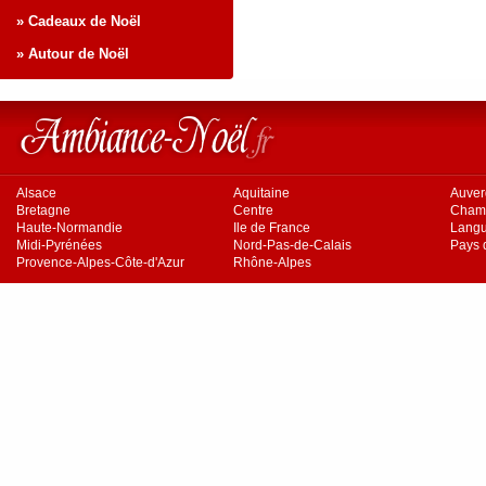
» Cadeaux de Noël
» Autour de Noël
Alsace
Aquitaine
Auve
Bretagne
Centre
Cham
Haute-Normandie
Ile de France
Langu
Midi-Pyrénées
Nord-Pas-de-Calais
Pays d
Provence-Alpes-Côte-d'Azur
Rhône-Alpes