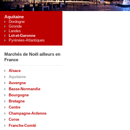
Aquitaine
Dordogne
Gironde
Landes
Lot-et-Garonne
Pyrénées-Atlantiques
Marchés de Noël ailleurs en
France
Alsace
Aquitaine
Auvergne
Basse-Normandie
Bourgogne
Bretagne
Centre
Champagne-Ardenne
Corse
Franche-Comté