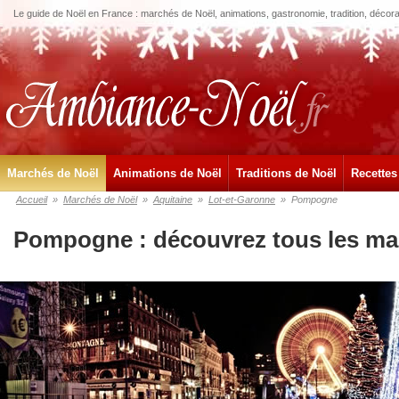
Le guide de Noël en France : marchés de Noël, animations, gastronomie, tradition, décora
Marchés de Noël
Animations de Noël
Traditions de Noël
Recettes
Accueil
»
Marchés de Noël
»
Aquitaine
»
Lot-et-Garonne
»
Pompogne
Pompogne : découvrez tous les ma