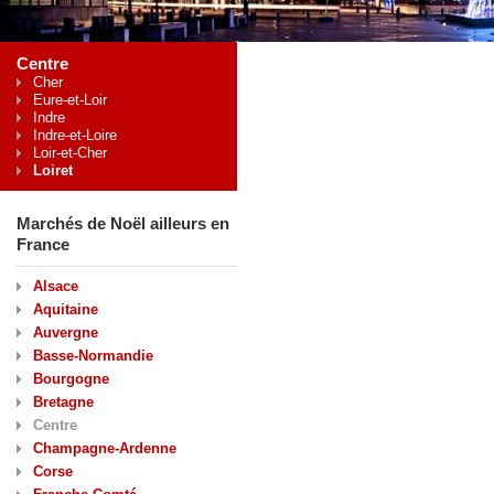
Centre
Cher
Eure-et-Loir
Indre
Indre-et-Loire
Loir-et-Cher
Loiret
Marchés de Noël ailleurs en
France
Alsace
Aquitaine
Auvergne
Basse-Normandie
Bourgogne
Bretagne
Centre
Champagne-Ardenne
Corse