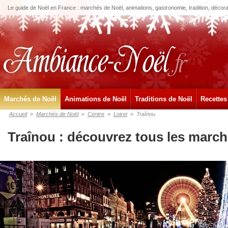
Le guide de Noël en France : marchés de Noël, animations, gastronomie, tradition, décora
Marchés de Noël
Animations de Noël
Traditions de Noël
Recettes
Accueil
»
Marchés de Noël
»
Centre
»
Loiret
»
Traînou
Traînou : découvrez tous les march