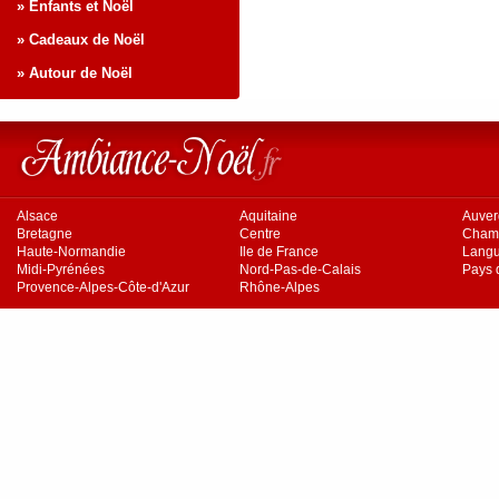
» Enfants et Noël
» Cadeaux de Noël
» Autour de Noël
Alsace
Aquitaine
Auve
Bretagne
Centre
Cham
Haute-Normandie
Ile de France
Langu
Midi-Pyrénées
Nord-Pas-de-Calais
Pays d
Provence-Alpes-Côte-d'Azur
Rhône-Alpes