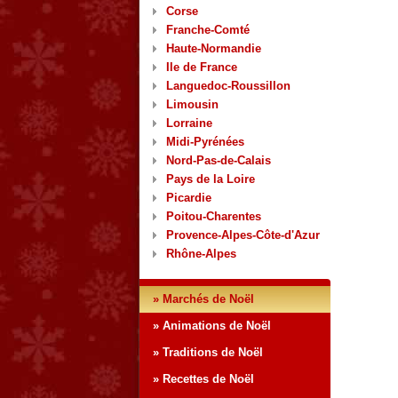
Corse
Franche-Comté
Haute-Normandie
Ile de France
Languedoc-Roussillon
Limousin
Lorraine
Midi-Pyrénées
Nord-Pas-de-Calais
Pays de la Loire
Picardie
Poitou-Charentes
Provence-Alpes-Côte-d'Azur
Rhône-Alpes
» Marchés de Noël
» Animations de Noël
» Traditions de Noël
» Recettes de Noël