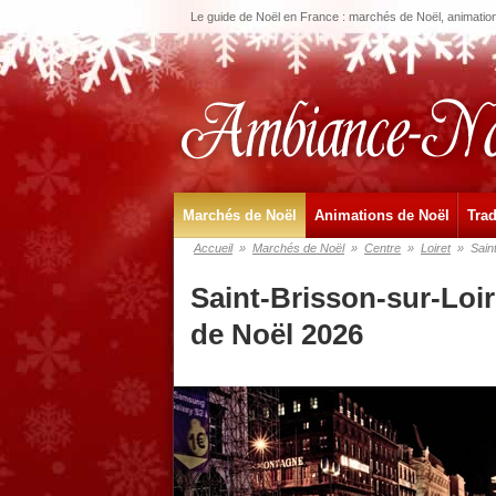
Le guide de Noël en France : marchés de Noël, animations
Marchés de Noël
Animations de Noël
Trad
Accueil
»
Marchés de Noël
»
Centre
»
Loiret
»
Sain
Saint-Brisson-sur-Loi
de Noël 2026