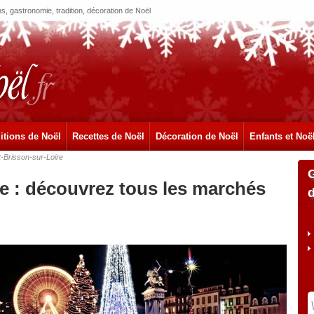
, gastronomie, tradition, décoration de Noël
itions de Noël
Recettes de Noël
Décoration de Noël
Enfants et Noë
t-Brisson-sur-Loire
re : découvrez tous les marchés