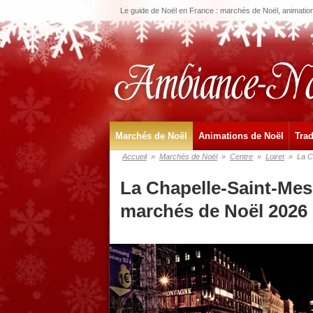
Le guide de Noël en France : marchés de Noël, animations
Marchés de Noël
Animations de Noël
Trad
Accueil
»
Marchés de Noël
»
Centre
»
Loiret
»
La C
La Chapelle-Saint-Mes
marchés de Noël 2026