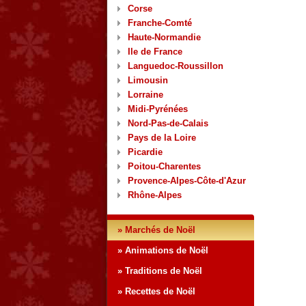
Corse
Franche-Comté
Haute-Normandie
Ile de France
Languedoc-Roussillon
Limousin
Lorraine
Midi-Pyrénées
Nord-Pas-de-Calais
Pays de la Loire
Picardie
Poitou-Charentes
Provence-Alpes-Côte-d'Azur
Rhône-Alpes
» Marchés de Noël
» Animations de Noël
» Traditions de Noël
» Recettes de Noël