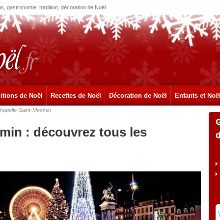
, gastronomie, tradition, décoration de Noël
itions de Noël
Recettes de Noël
Décoration de Noël
Enfants et Noë
hapelle-Saint-Mesmin
min : découvrez tous les