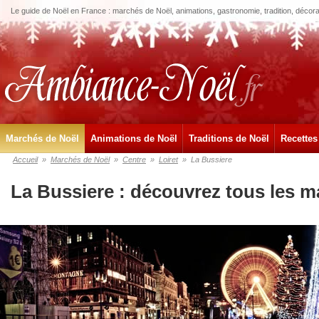
Le guide de Noël en France : marchés de Noël, animations, gastronomie, tradition, décora
Marchés de Noël
Animations de Noël
Traditions de Noël
Recettes
Accueil
»
Marchés de Noël
»
Centre
»
Loiret
»
La Bussiere
La Bussiere : découvrez tous les m