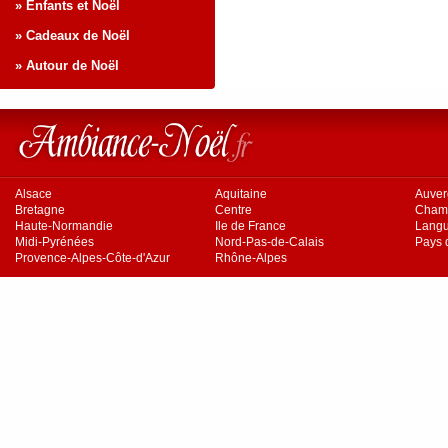
» Enfants et Noël
» Cadeaux de Noël
» Autour de Noël
Alsace
Aquitaine
Auve
Bretagne
Centre
Cham
Haute-Normandie
Ile de France
Langu
Midi-Pyrénées
Nord-Pas-de-Calais
Pays d
Provence-Alpes-Côte-d'Azur
Rhône-Alpes