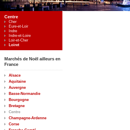
Centre
Cher
Eure-et-Loir
Indre
Indre-et-Loire
Loir-et-Cher
Loiret
Marchés de Noël ailleurs en
France
Alsace
Aquitaine
Auvergne
Basse-Normandie
Bourgogne
Bretagne
Centre
Champagne-Ardenne
Corse