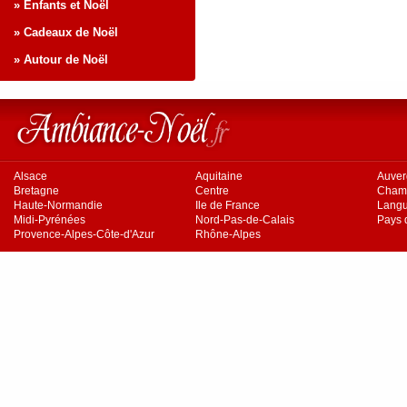
» Enfants et Noël
» Cadeaux de Noël
» Autour de Noël
Alsace
Aquitaine
Auve
Bretagne
Centre
Cham
Haute-Normandie
Ile de France
Langu
Midi-Pyrénées
Nord-Pas-de-Calais
Pays d
Provence-Alpes-Côte-d'Azur
Rhône-Alpes