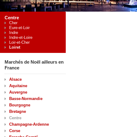
Centre
Cher
Eure-et-Loir
Indre
Indre-et-Loire
Loir-et-Cher
Loiret
Marchés de Noël ailleurs en
France
Alsace
Aquitaine
Auvergne
Basse-Normandie
Bourgogne
Bretagne
Centre
Champagne-Ardenne
Corse