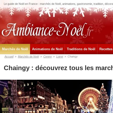
Le guide de Noël en France : marchés de Noël, animations, gastronomie, tradition, décora
Marchés de Noël
Animations de Noël
Traditions de Noël
Recettes
Accueil
»
Marchés de Noël
»
Centre
»
Loiret
»
Chaingy
Chaingy : découvrez tous les marc