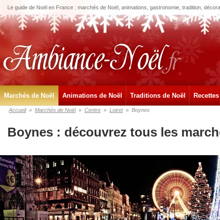
Le guide de Noël en France : marchés de Noël, animations, gastronomie, tradition, décora
Marchés de Noël
Animations de Noël
Traditions de Noël
Recettes
Accueil
»
Marchés de Noël
»
Centre
»
Loiret
»
Boynes
Boynes : découvrez tous les march