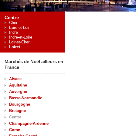
Centre
Cher
Eure-et-Loir
Indre
Indre-et-Loire
Loir-et-Cher
Loiret
Marchés de Noël ailleurs en
France
Alsace
Aquitaine
Auvergne
Basse-Normandie
Bourgogne
Bretagne
Centre
Champagne-Ardenne
Corse