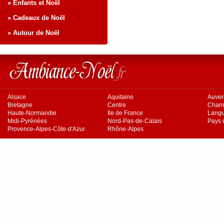
» Enfants et Noël
» Cadeaux de Noël
» Autour de Noël
Alsace
Aquitaine
Auve
Bretagne
Centre
Cham
Haute-Normandie
Ile de France
Langu
Midi-Pyrénées
Nord-Pas-de-Calais
Pays d
Provence-Alpes-Côte-d'Azur
Rhône-Alpes