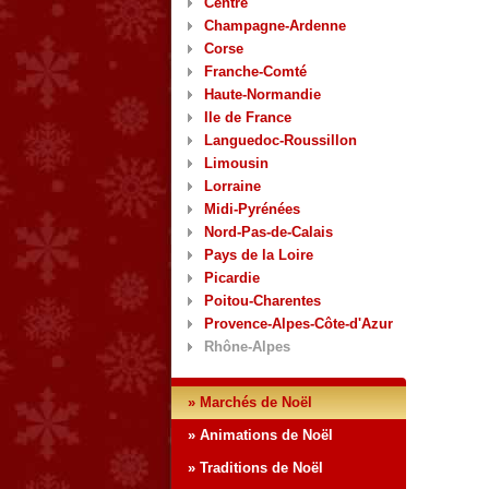
Centre
Champagne-Ardenne
Corse
Franche-Comté
Haute-Normandie
Ile de France
Languedoc-Roussillon
Limousin
Lorraine
Midi-Pyrénées
Nord-Pas-de-Calais
Pays de la Loire
Picardie
Poitou-Charentes
Provence-Alpes-Côte-d'Azur
Rhône-Alpes
» Marchés de Noël
» Animations de Noël
» Traditions de Noël