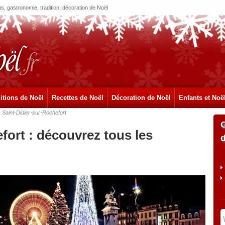
, gastronomie, tradition, décoration de Noël
itions de Noël
Recettes de Noël
Décoration de Noël
Enfants et Noë
Saint-Didier-sur-Rochefort
fort : découvrez tous les