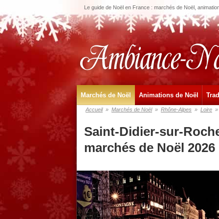
Le guide de Noël en France : marchés de Noël, animations
Marchés de Noël
Animations de Noël
Trad
Accueil
»
Marchés de Noël
»
Rhône-Alpes
»
Loire
»
Saint-Didier-sur-Roche
marchés de Noël 2026