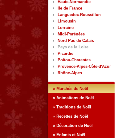
Haute-Normandie
Ile de France
Languedoc-Roussillon
Limousin
Lorraine
Midi-Pyrénées
Nord-Pas-de-Calais
Pays de la Loire
Picardie
Poitou-Charentes
Provence-Alpes-Côte-d'Azur
Rhône-Alpes
» Marchés de Noël
» Animations de Noël
» Traditions de Noël
» Recettes de Noël
» Décoration de Noël
» Enfants et Noël