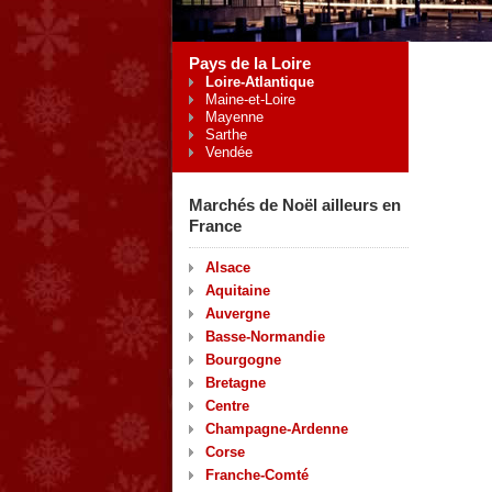
Pays de la Loire
Loire-Atlantique
Maine-et-Loire
Mayenne
Sarthe
Vendée
Marchés de Noël ailleurs en
France
Alsace
Aquitaine
Auvergne
Basse-Normandie
Bourgogne
Bretagne
Centre
Champagne-Ardenne
Corse
Franche-Comté