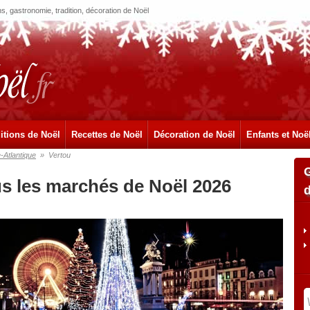
, gastronomie, tradition, décoration de Noël
itions de Noël
Recettes de Noël
Décoration de Noël
Enfants et Noë
e-Atlantique
»
Vertou
us les marchés de Noël 2026