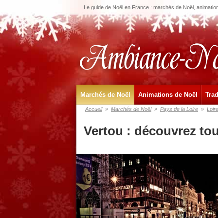
Le guide de Noël en France : marchés de Noël, animations
Marchés de Noël
Animations de Noël
Trad
Accueil
»
Marchés de Noël
»
Pays de la Loire
»
Loir
Vertou : découvrez to