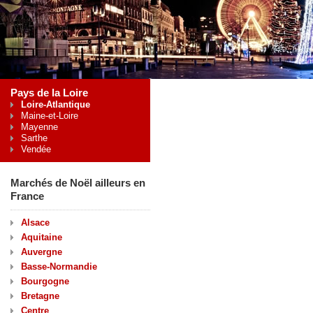
Pays de la Loire
Loire-Atlantique
Maine-et-Loire
Mayenne
Sarthe
Vendée
Marchés de Noël ailleurs en
France
Alsace
Aquitaine
Auvergne
Basse-Normandie
Bourgogne
Bretagne
Centre