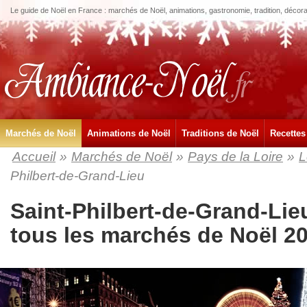
Le guide de Noël en France : marchés de Noël, animations, gastronomie, tradition, décora
Marchés de Noël
Animations de Noël
Traditions de Noël
Recettes
Accueil
»
Marchés de Noël
»
Pays de la Loire
»
L
Philbert-de-Grand-Lieu
Saint-Philbert-de-Grand-Lie
tous les marchés de Noël 2