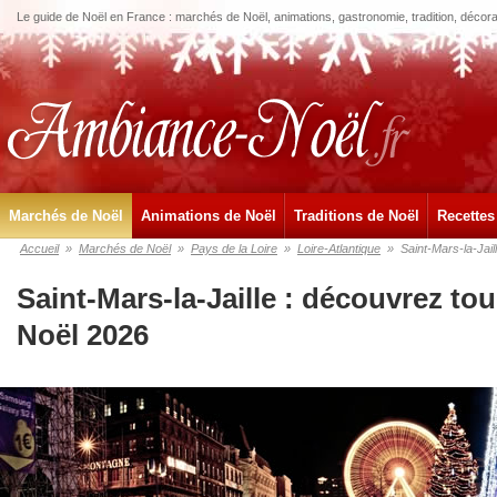
Le guide de Noël en France : marchés de Noël, animations, gastronomie, tradition, décora
Marchés de Noël
Animations de Noël
Traditions de Noël
Recettes
Accueil
»
Marchés de Noël
»
Pays de la Loire
»
Loire-Atlantique
»
Saint-Mars-la-Jail
Saint-Mars-la-Jaille : découvrez to
Noël 2026