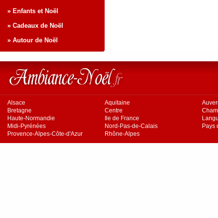
» Enfants et Noël
» Cadeaux de Noël
» Autour de Noël
Alsace
Aquitaine
Auve
Bretagne
Centre
Cham
Haute-Normandie
Ile de France
Langu
Midi-Pyrénées
Nord-Pas-de-Calais
Pays d
Provence-Alpes-Côte-d'Azur
Rhône-Alpes