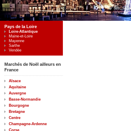
Pays de la Loire
Loire-Atlantique
Maine-et-Loire
Mayenne
Sarthe
Vendée
Marchés de Noël ailleurs en
France
Alsace
Aquitaine
Auvergne
Basse-Normandie
Bourgogne
Bretagne
Centre
Champagne-Ardenne
Corse