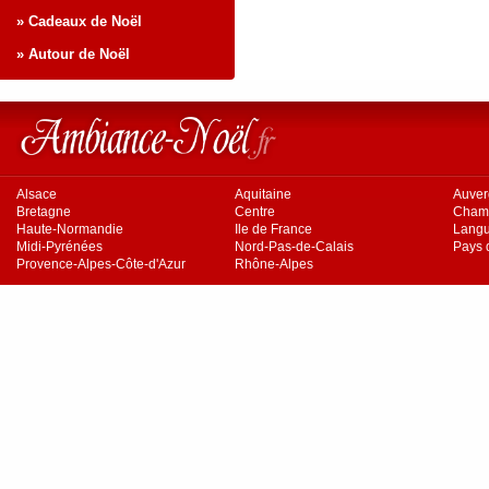
» Cadeaux de Noël
» Autour de Noël
Alsace
Aquitaine
Auve
Bretagne
Centre
Cham
Haute-Normandie
Ile de France
Langu
Midi-Pyrénées
Nord-Pas-de-Calais
Pays d
Provence-Alpes-Côte-d'Azur
Rhône-Alpes