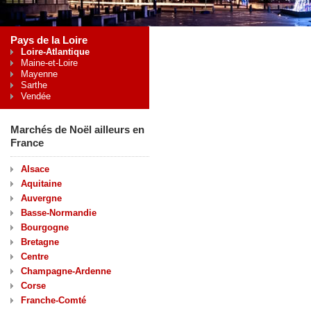
Pays de la Loire
Loire-Atlantique
Maine-et-Loire
Mayenne
Sarthe
Vendée
Marchés de Noël ailleurs en
France
Alsace
Aquitaine
Auvergne
Basse-Normandie
Bourgogne
Bretagne
Centre
Champagne-Ardenne
Corse
Franche-Comté