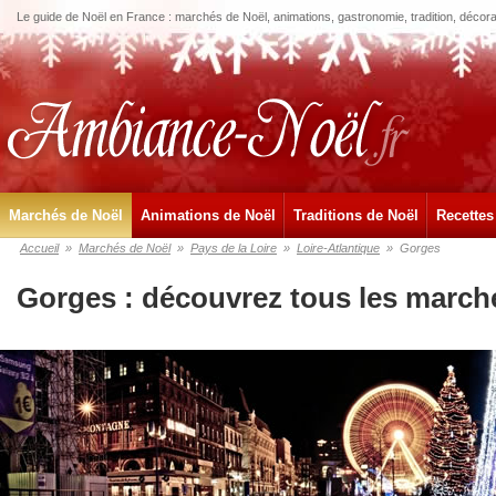
Le guide de Noël en France : marchés de Noël, animations, gastronomie, tradition, décora
Marchés de Noël
Animations de Noël
Traditions de Noël
Recettes
Accueil
»
Marchés de Noël
»
Pays de la Loire
»
Loire-Atlantique
»
Gorges
Gorges : découvrez tous les march