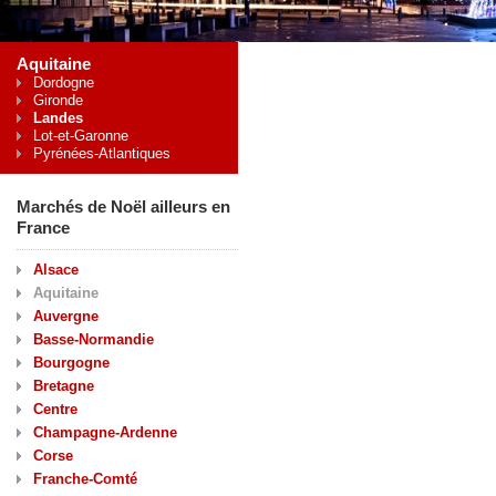
Aquitaine
Dordogne
Gironde
Landes
Lot-et-Garonne
Pyrénées-Atlantiques
Marchés de Noël ailleurs en
France
Alsace
Aquitaine
Auvergne
Basse-Normandie
Bourgogne
Bretagne
Centre
Champagne-Ardenne
Corse
Franche-Comté