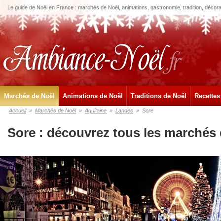
Le guide de Noël en France : marchés de Noël, animations, gastronomie, tradition, décora
Marchés de Noël
Animations de Noël
Traditions de Noël
Recettes
Accueil
»
Marchés de Noël
»
Aquitaine
»
Landes
»
Sore
Sore : découvrez tous les marchés