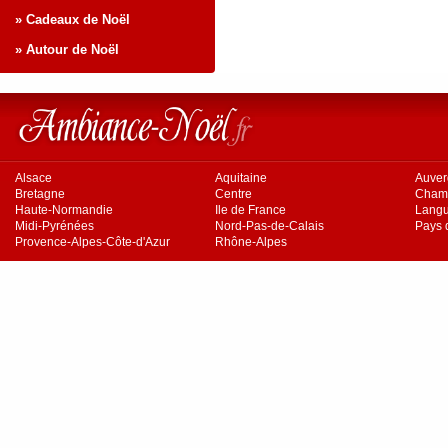
» Cadeaux de Noël
» Autour de Noël
Alsace
Aquitaine
Auve
Bretagne
Centre
Cham
Haute-Normandie
Ile de France
Langu
Midi-Pyrénées
Nord-Pas-de-Calais
Pays d
Provence-Alpes-Côte-d'Azur
Rhône-Alpes