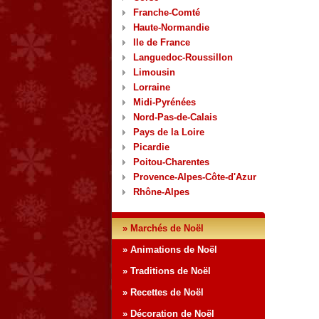
Franche-Comté
Haute-Normandie
Ile de France
Languedoc-Roussillon
Limousin
Lorraine
Midi-Pyrénées
Nord-Pas-de-Calais
Pays de la Loire
Picardie
Poitou-Charentes
Provence-Alpes-Côte-d'Azur
Rhône-Alpes
» Marchés de Noël
» Animations de Noël
» Traditions de Noël
» Recettes de Noël
» Décoration de Noël