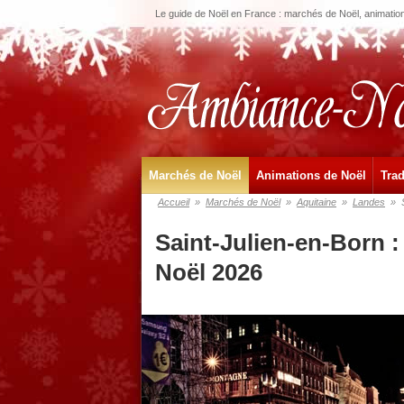
Le guide de Noël en France : marchés de Noël, animations
Marchés de Noël
Animations de Noël
Trad
Accueil
»
Marchés de Noël
»
Aquitaine
»
Landes
»
Saint-Julien-en-Born 
Noël 2026