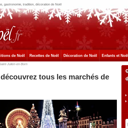
, gastronomie, tradition, décoration de Noël
itions de Noël
Recettes de Noël
Décoration de Noël
Enfants et Noë
Saint-Julien-en-Born
: découvrez tous les marchés de