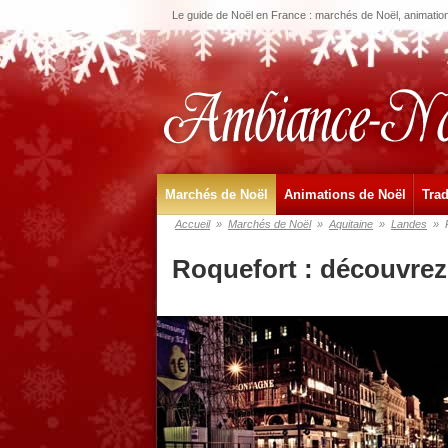
Le guide de Noël en France : marchés de Noël, animations
Marchés de Noël
Animations de Noël
Trad
Accueil
»
Marchés de Noël
»
Aquitaine
»
Landes
»
Roquefort : découvrez