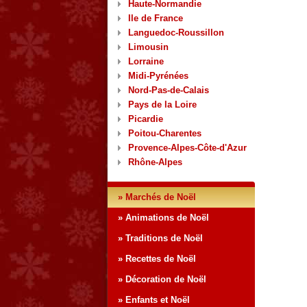
Haute-Normandie
Ile de France
Languedoc-Roussillon
Limousin
Lorraine
Midi-Pyrénées
Nord-Pas-de-Calais
Pays de la Loire
Picardie
Poitou-Charentes
Provence-Alpes-Côte-d'Azur
Rhône-Alpes
» Marchés de Noël
» Animations de Noël
» Traditions de Noël
» Recettes de Noël
» Décoration de Noël
» Enfants et Noël