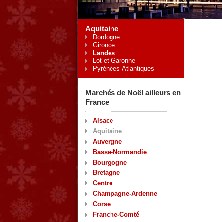
Aquitaine
Dordogne
Gironde
Landes
Lot-et-Garonne
Pyrénées-Atlantiques
Marchés de Noël ailleurs en
France
Alsace
Aquitaine
Auvergne
Basse-Normandie
Bourgogne
Bretagne
Centre
Champagne-Ardenne
Corse
Franche-Comté