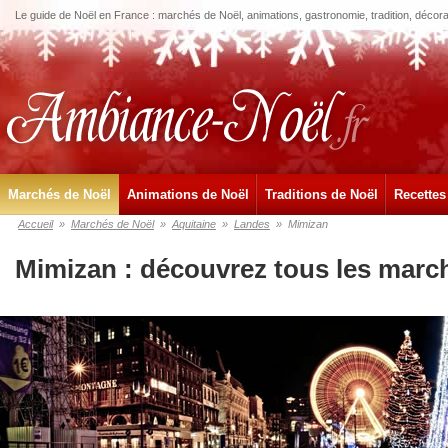
Le guide de Noël en France : marchés de Noël, animations, gastronomie, tradition, décora
Marchés de Noël
Animations de Noël
Traditions de Noël
Recettes
Accueil
»
Marchés de Noël
»
Aquitaine
»
Landes
»
Mimizan
Mimizan : découvrez tous les marc