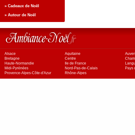
» Cadeaux de Noël
» Autour de Noël
Alsace
Aquitaine
Auve
Bretagne
Centre
Cham
Haute-Normandie
Ile de France
Langu
Midi-Pyrénées
Nord-Pas-de-Calais
Pays d
Provence-Alpes-Côte-d'Azur
Rhône-Alpes