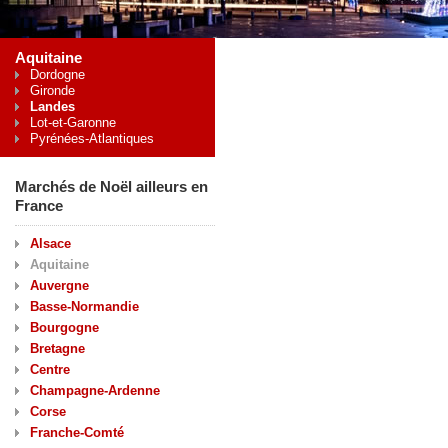
Aquitaine
Dordogne
Gironde
Landes
Lot-et-Garonne
Pyrénées-Atlantiques
Marchés de Noël ailleurs en
France
Alsace
Aquitaine
Auvergne
Basse-Normandie
Bourgogne
Bretagne
Centre
Champagne-Ardenne
Corse
Franche-Comté