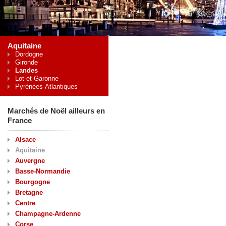
Aquitaine
Dordogne
Gironde
Landes
Lot-et-Garonne
Pyrénées-Atlantiques
Marchés de Noël ailleurs en
France
Alsace
Aquitaine
Auvergne
Basse-Normandie
Bourgogne
Bretagne
Centre
Champagne-Ardenne
Corse