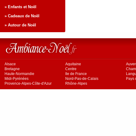
» Enfants et Noël
» Cadeaux de Noël
» Autour de Noël
Alsace
Aquitaine
Auve
Bretagne
Centre
Cham
Haute-Normandie
Ile de France
Langu
Midi-Pyrénées
Nord-Pas-de-Calais
Pays d
Provence-Alpes-Côte-d'Azur
Rhône-Alpes