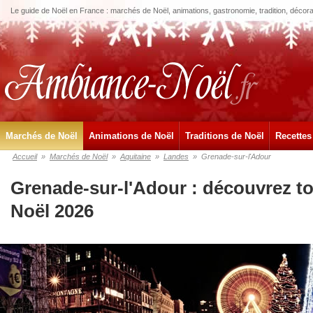
Le guide de Noël en France : marchés de Noël, animations, gastronomie, tradition, décora
Marchés de Noël
Animations de Noël
Traditions de Noël
Recettes
Accueil
»
Marchés de Noël
»
Aquitaine
»
Landes
»
Grenade-sur-l'Adour
Grenade-sur-l'Adour : découvrez t
Noël 2026