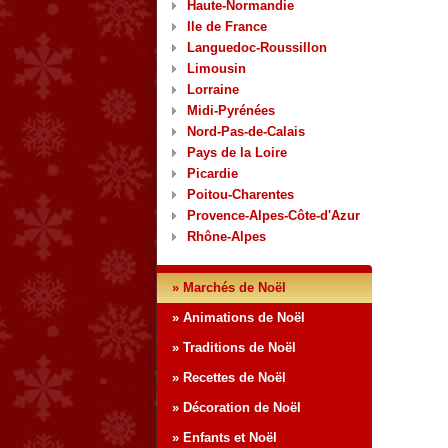
Haute-Normandie
Ile de France
Languedoc-Roussillon
Limousin
Lorraine
Midi-Pyrénées
Nord-Pas-de-Calais
Pays de la Loire
Picardie
Poitou-Charentes
Provence-Alpes-Côte-d'Azur
Rhône-Alpes
» Marchés de Noël
» Animations de Noël
» Traditions de Noël
» Recettes de Noël
» Décoration de Noël
» Enfants et Noël