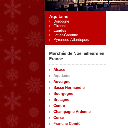
Aquitaine
Dordogne
Gironde
Landes
Lot-et-Garonne
Pyrénées-Atlantiques
Marchés de Noël ailleurs en
France
Alsace
Aquitaine
Auvergne
Basse-Normandie
Bourgogne
Bretagne
Centre
Champagne-Ardenne
Corse
Franche-Comté