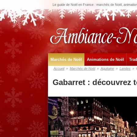
Le guide de Noël en France : marchés de Noël, animations
Marchés de Noël
Animations de Noël
Trad
Accueil
»
Marchés de Noël
»
Aquitaine
»
Landes
»
Gabarret : découvrez 