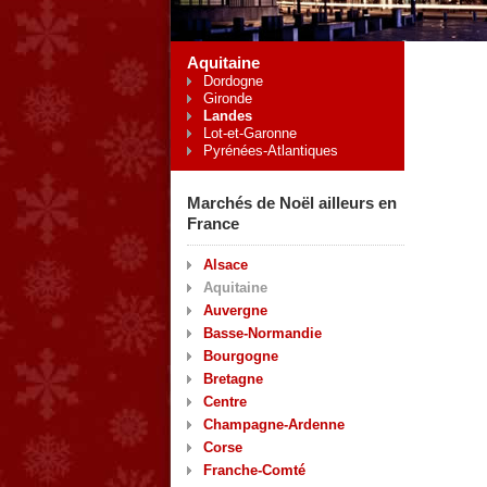
Aquitaine
Dordogne
Gironde
Landes
Lot-et-Garonne
Pyrénées-Atlantiques
Marchés de Noël ailleurs en
France
Alsace
Aquitaine
Auvergne
Basse-Normandie
Bourgogne
Bretagne
Centre
Champagne-Ardenne
Corse
Franche-Comté