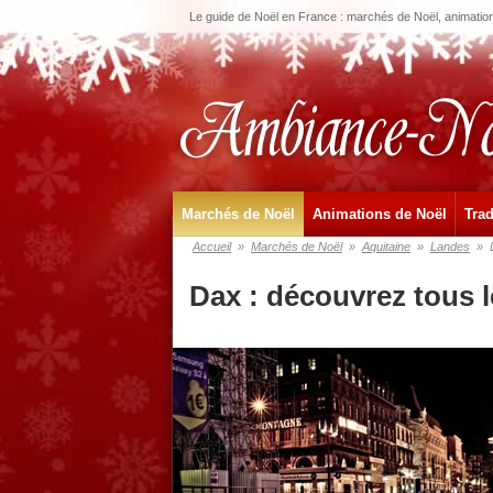
Le guide de Noël en France : marchés de Noël, animations
Marchés de Noël
Animations de Noël
Trad
Accueil
»
Marchés de Noël
»
Aquitaine
»
Landes
»
Dax : découvrez tous 