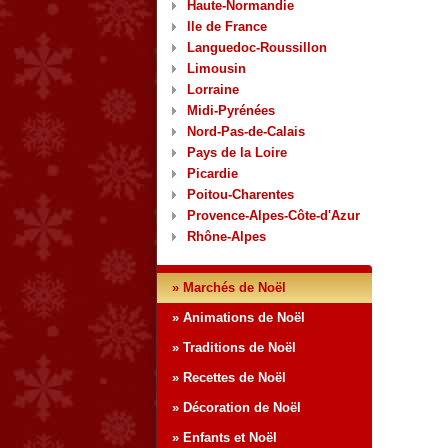
Haute-Normandie
Ile de France
Languedoc-Roussillon
Limousin
Lorraine
Midi-Pyrénées
Nord-Pas-de-Calais
Pays de la Loire
Picardie
Poitou-Charentes
Provence-Alpes-Côte-d'Azur
Rhône-Alpes
» Marchés de Noël
» Animations de Noël
» Traditions de Noël
» Recettes de Noël
» Décoration de Noël
» Enfants et Noël