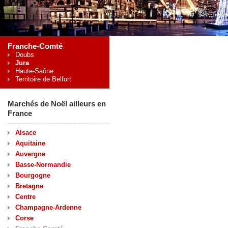
Franche-Comté
Doubs
Jura
Haute-Saône
Territoire de Belfort
Marchés de Noël ailleurs en
France
Alsace
Aquitaine
Auvergne
Basse-Normandie
Bourgogne
Bretagne
Centre
Champagne-Ardenne
Corse