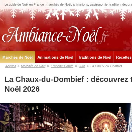
Le guide de Noël en France : marchés de Noël, animations, gastronomie, tradition, décora
Marchés de Noël
Animations de Noël
Traditions de Noël
Recettes
Accueil
»
Marchés de Noël
»
Franche-Comté
»
Jura
»
La Chaux-du-Dombief
La Chaux-du-Dombief : découvrez 
Noël 2026