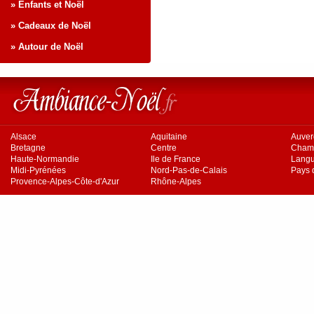
» Enfants et Noël
» Cadeaux de Noël
» Autour de Noël
Alsace
Aquitaine
Auve
Bretagne
Centre
Cham
Haute-Normandie
Ile de France
Langu
Midi-Pyrénées
Nord-Pas-de-Calais
Pays d
Provence-Alpes-Côte-d'Azur
Rhône-Alpes