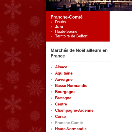
Franche-Comté
Doubs
Jura
Haute-Saône
Territoire de Belfort
Marchés de Noël ailleurs en
France
Alsace
Aquitaine
Auvergne
Basse-Normandie
Bourgogne
Bretagne
Centre
Champagne-Ardenne
Corse
Franche-Comté
Haute-Normandie