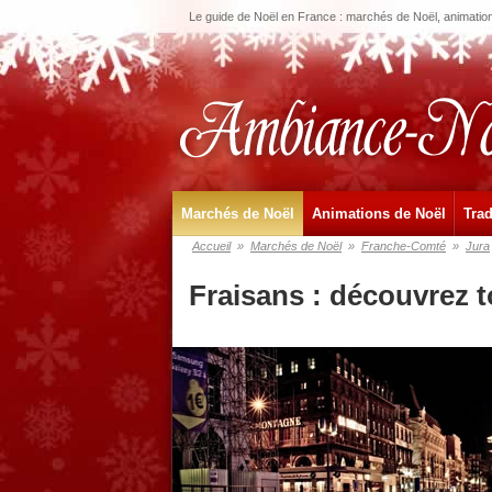
Le guide de Noël en France : marchés de Noël, animations
Marchés de Noël
Animations de Noël
Trad
Accueil
»
Marchés de Noël
»
Franche-Comté
»
Jura
Fraisans : découvrez 