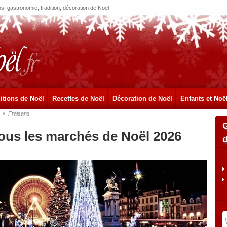
, gastronomie, tradition, décoration de Noël
itions de Noël
Recettes de Noël
Décoration de Noël
Enfants et Noë
»
Fraisans
tous les marchés de Noël 2026