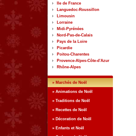
Ile de France
Languedoc-Roussillon
Limousin
Lorraine
Midi-Pyrénées
Nord-Pas-de-Calais
Pays de la Loire
Picardie
Poitou-Charentes
Provence-Alpes-Côte-d'Azur
Rhône-Alpes
» Marchés de Noël
» Animations de Noël
» Traditions de Noël
» Recettes de Noël
» Décoration de Noël
» Enfants et Noël